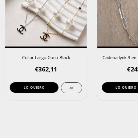
Collar Largo Coco Black
Cadena lynk 3 en
€362,11
€24
LO QUIERO