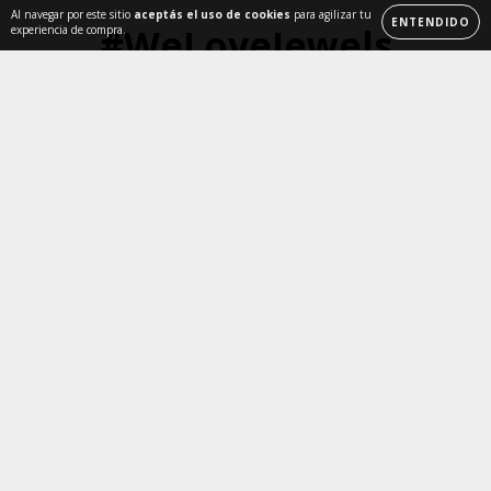
Al navegar por este sitio
aceptás el uso de cookies
para agilizar tu
ENTENDIDO
#WeLoveJewels
experiencia de compra.
20 años creando productos de calidad para vos.
NEWSLETTER
Ofertas exclusivas en tu