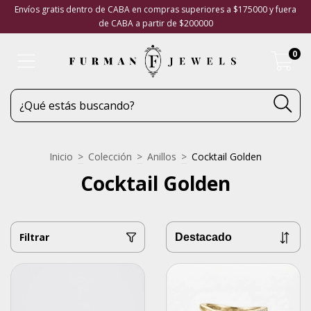
Envíos gratis dentro de CABA en compras superiores a $175000 y fuera
de CABA a partir de $200000
0
Inicio
>
Colección
>
Anillos
>
Cocktail Golden
Cocktail Golden
Filtrar