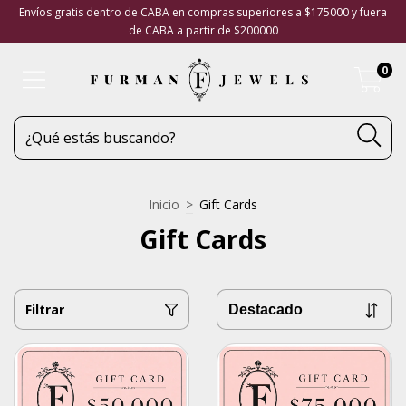
Envíos gratis dentro de CABA en compras superiores a $175000 y fuera
de CABA a partir de $200000
0
Inicio
>
Gift Cards
Gift Cards
Filtrar