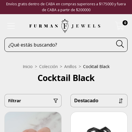
Envíos gratis dentro de CABA en compras superiores a $175000 y fuera
de CABA a partir de $200000
0
Inicio
>
Colección
>
Anillos
>
Cocktail Black
Cocktail Black
Filtrar