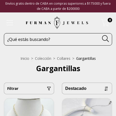
Envíos gratis dentro de CABA en compras superiores a $175000 y fuera
de CABA a partir de $200000
0
Inicio
>
Colección
>
Collares
>
Gargantillas
Gargantillas
Filtrar