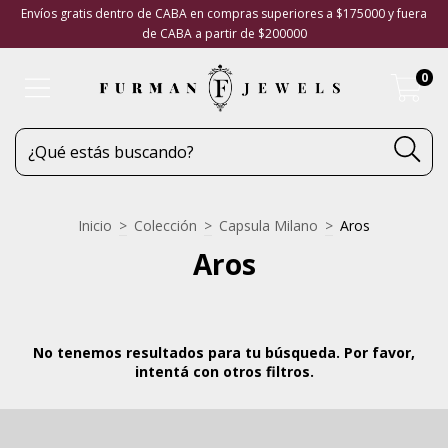
Envíos gratis dentro de CABA en compras superiores a $175000 y fuera
de CABA a partir de $200000
0
Inicio
>
Colección
>
Capsula Milano
>
Aros
Aros
No tenemos resultados para tu búsqueda. Por favor,
intentá con otros filtros.