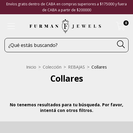
Envíos gratis dentro de CABA en compras superiores a $175000 y fuera
de CABA a partir de $200000
0
Inicio
>
Colección
>
REBAJAS
>
Collares
Collares
No tenemos resultados para tu búsqueda. Por favor,
intentá con otros filtros.