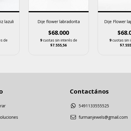
Dije flower labradorita
Dije Flower lap
iz lazuli
$68.000
$68.
9
cuotas sin interés de
9
cuotas sin 
és de
$7.555,56
$7.555
o
Contactános
rar
5491133555525
voluciones
furmanjewels@gmail.com