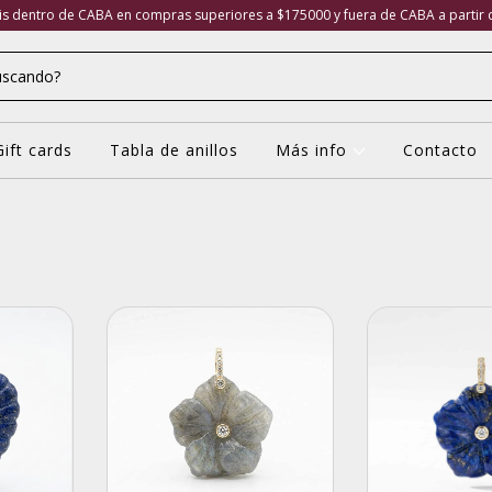
tis dentro de CABA en compras superiores a $175000 y fuera de CABA a partir
Gift cards
Tabla de anillos
Más info
Contacto