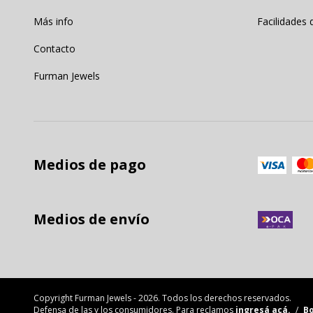
Más info
Facilidades
Contacto
Furman Jewels
Medios de pago
Medios de envío
Copyright Furman Jewels - 2026. Todos los derechos reservados.
Defensa de las y los consumidores. Para reclamos
ingresá acá.
/
Bo