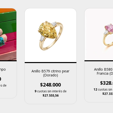
ampo
Anillo B58
Anillo B579 citrino pear
Francia (
(Dorado)
0
$328.
$248.000
és de
12
cuotas sin
9
cuotas sin interés de
$27.33
$27.555,56