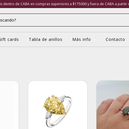
tis dentro de CABA en compras superiores a $175000 y fuera de CABA a partir
Gift cards
Tabla de anillos
Más info
Contacto