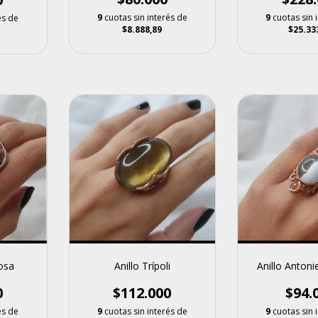
9
cuotas sin interés de
9
cuotas sin 
és de
$8.888,89
$25.33
Anillo Trípoli
Anillo Antoni
rosa
$112.000
$94.
0
9
cuotas sin interés de
9
cuotas sin 
és de