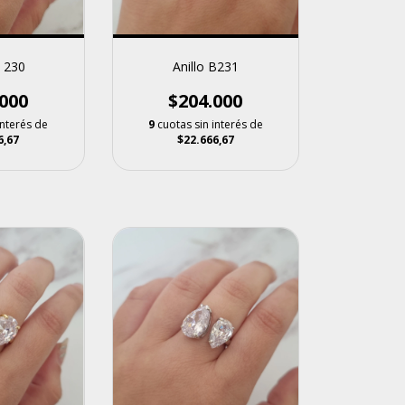
B 230
Anillo B231
000
$204.000
interés de
9
cuotas sin interés de
6,67
$22.666,67