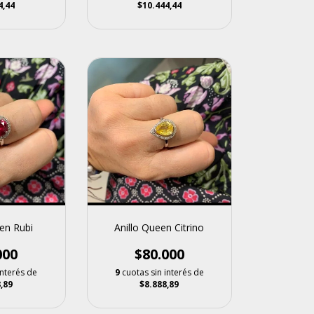
$10.444,44
4,44
en Rubi
Anillo Queen Citrino
000
$80.000
interés de
9
cuotas sin interés de
,89
$8.888,89