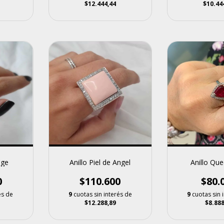
$12.444,44
$10.44
Anillo Piel de Angel
ige
Anillo Que
$110.600
0
$80.
9
cuotas sin interés de
és de
9
cuotas sin 
$12.288,89
$8.888