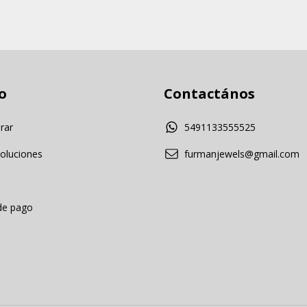
o
Contactános
rar
5491133555525
voluciones
furmanjewels@gmail.com
 de pago