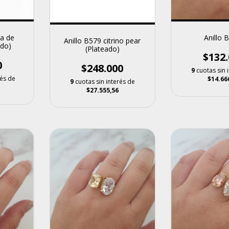
Anillo 
sa de
Anillo B579 citrino pear
ado)
(Plateado)
$132.
0
$248.000
9
cuotas sin 
rés de
$14.66
9
cuotas sin interés de
$27.555,56