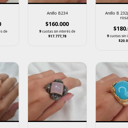
3
Anillo B234
Anillo B 232
rosa
0
$160.000
$180.
és de
9
cuotas sin interés de
9
cuotas sin 
$17.777,78
$20.0