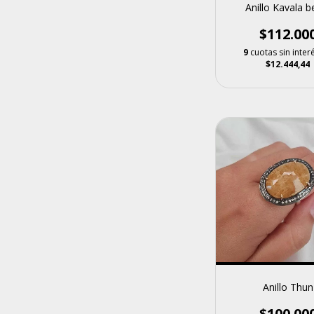
Anillo Kavala b
$112.00
9
cuotas sin inter
$12.444,44
Anillo Thun
$100.00