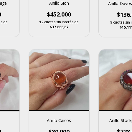
eige
Anillo Sion
Anillo Davos
0
$452.000
$136.
és de
12
cuotas sin interés de
9
cuotas sin 
$37.666,67
$15.11
Anillo Caicos
Anillo Stock
$80.000
$228.
0