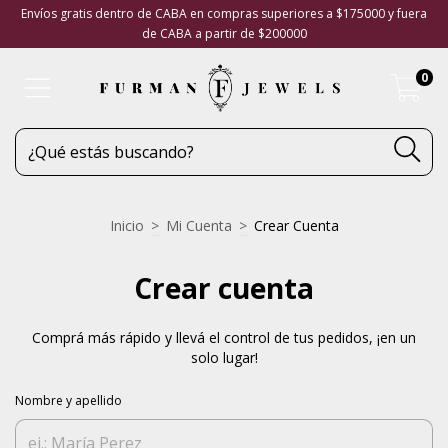
Envíos gratis dentro de CABA en compras superiores a $175000 y fuera
de CABA a partir de $200000
0
Inicio
>
Mi Cuenta
>
Crear Cuenta
Crear cuenta
Comprá más rápido y llevá el control de tus pedidos, ¡en un
solo lugar!
Nombre y apellido