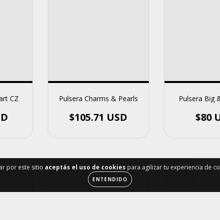
art CZ
Pulsera Charms & Pearls
Pulsera Big 
SD
$105.71 USD
$80 
ar por este sitio
aceptás el uso de cookies
para agilizar tu experiencia de c
ENTENDIDO