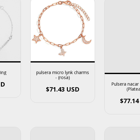
ring
pulsera micro lynk charms
- (rosa)
SD
Pulsera nacar 
$71.43 USD
(Plate
$77.1