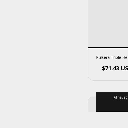
Pulsera Triple He
$71.43 U
Al naveg