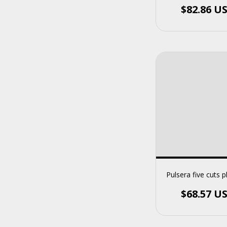
$82.86 U
Pulsera five cuts 
$68.57 U