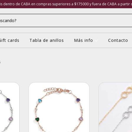
tis dentro de CABA en compras superiores a $175000 y fuera de CABA a partir
Gift cards
Tabla de anillos
Más info
Contacto
s