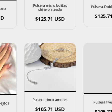
Pulsera micro bolitas
Pulsera Dobl
iana
shine plateada
$125.7
SD
$125.71 USD
Pulsera cinco amores
Pulsera five
ejitos
$105.71 USD
$105.7