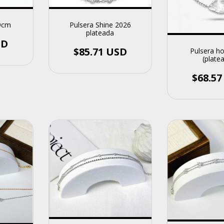
.9cm
Pulsera Shine 2026
plateada
SD
$85.71 USD
Pulsera ho
(plate
$68.5