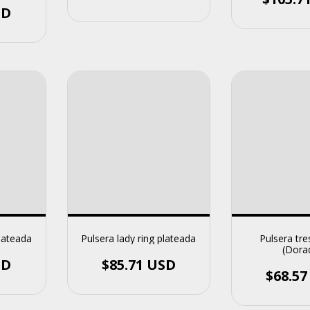
SD
plateada
Pulsera lady ring plateada
Pulsera tre
(Dora
SD
$85.71 USD
$68.5