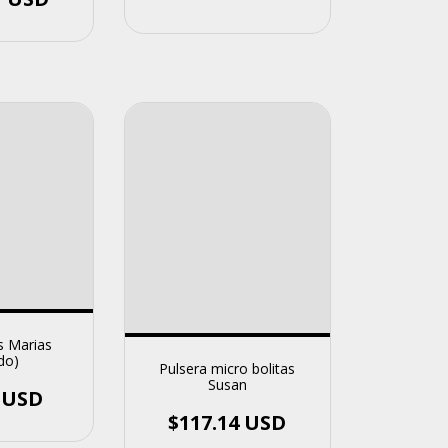
s Marias
do)
Pulsera micro bolitas
Susan
7 USD
$117.14 USD