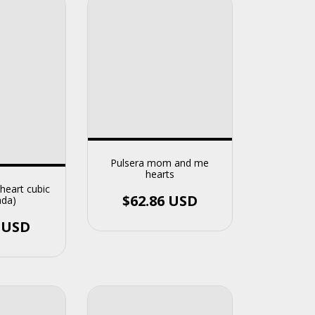
Pulsera mom and me
hearts
heart cubic
$62.86 USD
ada)
4 USD