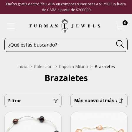
Envíos gratis dentro de CABA en compras superiores a $175000 y fuera
de CABA a partir de $200000
0
Inicio
>
Colección
>
Capsula Milano
>
Brazaletes
Brazaletes
Filtrar