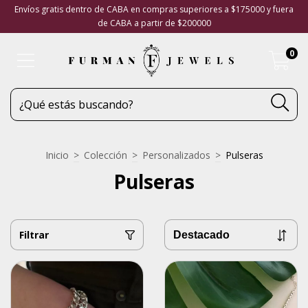
Envíos gratis dentro de CABA en compras superiores a $175000 y fuera
de CABA a partir de $200000
0
Inicio
>
Colección
>
Personalizados
>
Pulseras
Pulseras
Filtrar