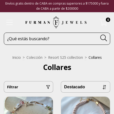
Envíos gratis dentro de CABA en compras superiores a $175000 y fuera
de CABA a partir de $200000
0
Inicio
>
Colección
>
Resort S25 collection
>
Collares
Collares
Filtrar