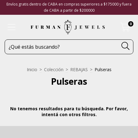
Envíos gratis dentro de CABA en compras superiores a $175000 y fuera
de CABA a partir de $200000
0
Inicio
>
Colección
>
REBAJAS
>
Pulseras
Pulseras
No tenemos resultados para tu búsqueda. Por favor,
intentá con otros filtros.