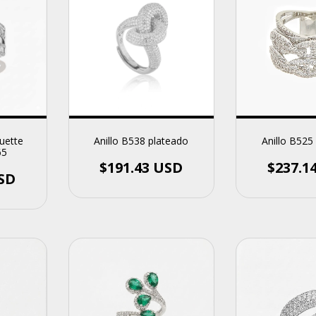
uette
Anillo B538 plateado
Anillo B525
65
$191.43 USD
$237.1
USD