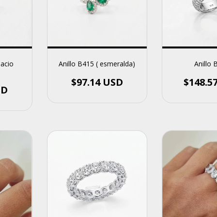
pacio
Anillo 
Anillo B415 ( esmeralda)
$148.5
$97.14 USD
SD