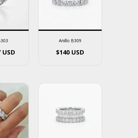
Anillo B309
B303
$140 USD
7 USD