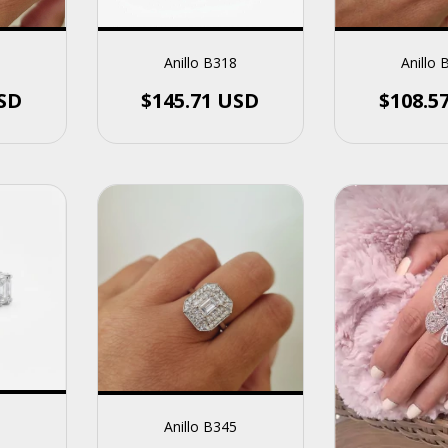
Anillo B318
Anillo 
$145.71 USD
USD
$108.5
Anillo B345