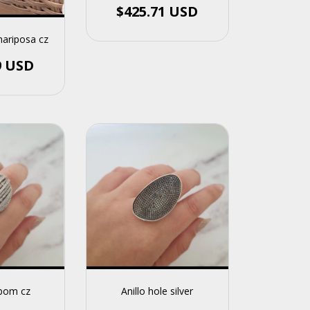
$425.71 USD
mariposa cz
9 USD
mbom cz
Anillo hole silver