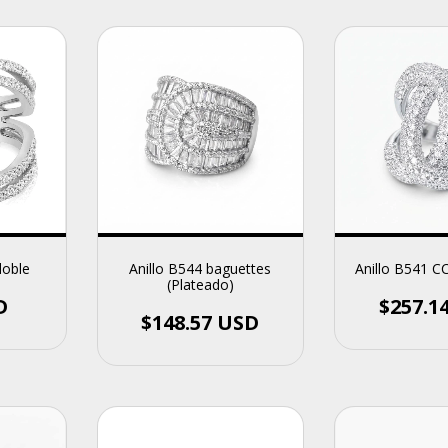
doble
Anillo B544 baguettes
Anillo B541 CC
(Plateado)
D
$257.1
$148.57 USD