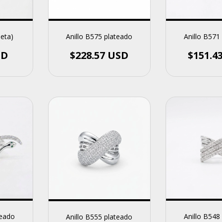
leta)
Anillo B575 plateado
Anillo B571
SD
$228.57 USD
$151.4
teado
Anillo B548
Anillo B555 plateado