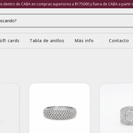
tis dentro de CABA en compras superiores a $175000 y fuera de CABA a partir
Gift cards
Tabla de anillos
Más info
Contacto