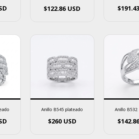
USD
$191.4
$122.86 USD
teado
Anillo B545 plateado
Anillo B532
USD
$260 USD
$142.8