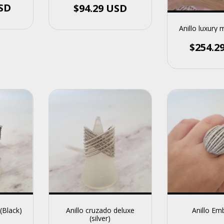
USD
$94.29 USD
Anillo luxury 
$254.2
 (Black)
Anillo cruzado deluxe
Anillo E
(silver)