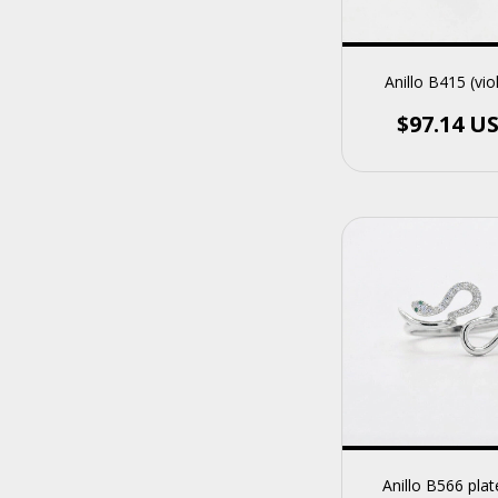
Anillo B415 (vio
$97.14 U
Anillo B566 pla