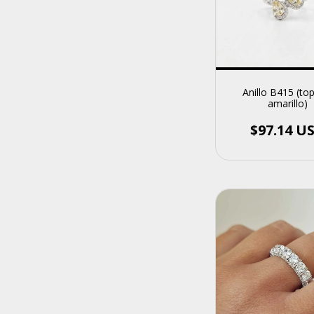
Anillo B415 (to
amarillo)
$97.14 U