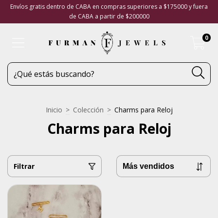
Envíos gratis dentro de CABA en compras superiores a $175000 y fuera
de CABA a partir de $200000
0
Inicio
>
Colección
>
Charms para Reloj
Charms para Reloj
Filtrar